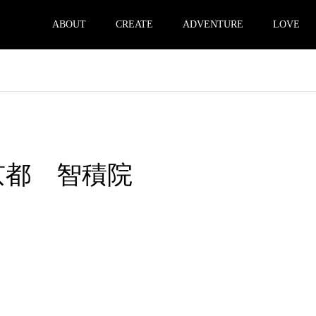
ABOUT
CREATE
ADVENTURE
LOVE
 京都 智積院